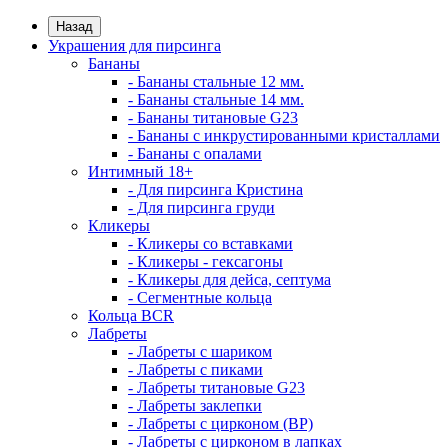
Назад
Украшения для пирсинга
Бананы
- Бананы стальные 12 мм.
- Бананы стальные 14 мм.
- Бананы титановые G23
- Бананы с инкрустированными кристаллами
- Бананы с опалами
Интимный 18+
- Для пирсинга Кристина
- Для пирсинга груди
Кликеры
- Кликеры со вставками
- Кликеры - гексагоны
- Кликеры для дейса, септума
- Сегментные кольца
Кольца BCR
Лабреты
- Лабреты с шариком
- Лабреты с пиками
- Лабреты титановые G23
- Лабреты заклепки
- Лабреты с цирконом (ВР)
- Лабреты с цирконом в лапках