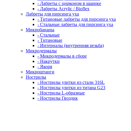
- Лабреты с цирконом в шарике
- Лабреты Acrylic / Bioflex
Лабреты для пирсинга уха
- Титановые лабреты для пирсинга уха
- Стальные лабреты для пирсинга уха
Микробананы
- Стальные
- Титановые
- Интерналы (внутренняя резьба)
Микродермалы
- Микродермалы в сборе
- Накрутки
- Якоря
Микроштанги
Нострилы
- Нострилы улитки из стали 316L
- Нострилы улитки из титана G23
- Нострилы L-образные
- Нострилы Гвоздик