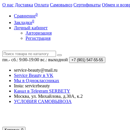
О нас
Доставка
Оплата
Самовывоз
Сертификаты
Обмен и возв
0
Сравнение
0
Закладки
Личный кабинет
Авторизация
Регистрация
пн.- сб.: 9:00-19:00
вс.: выходной
+7 (901)
547-55-55
service-beauty@mail.ru
Service Beauty в VK
Мы в Одноклассниках
Insta: servicebeauty
Канал в Telegram SERBETY
Москва, ул. Михайлова, д.30А, к.2
УСЛОВИЯ САМОВЫВОЗА
Корзина
: 0