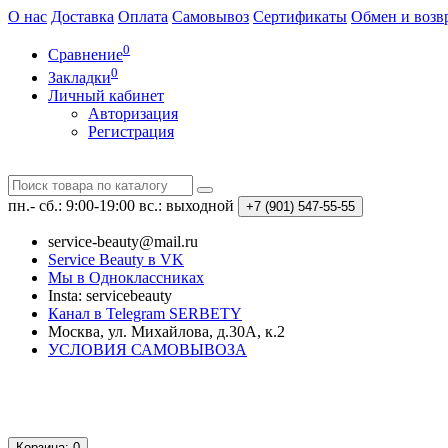
О нас
Доставка
Оплата
Самовывоз
Сертификаты
Обмен и возв
0
Сравнение
0
Закладки
Личный кабинет
Авторизация
Регистрация
пн.- сб.: 9:00-19:00
вс.: выходной
+7 (901)
547-55-55
service-beauty@mail.ru
Service Beauty в VK
Мы в Одноклассниках
Insta: servicebeauty
Канал в Telegram SERBETY
Москва, ул. Михайлова, д.30А, к.2
УСЛОВИЯ САМОВЫВОЗА
Корзина
: 0