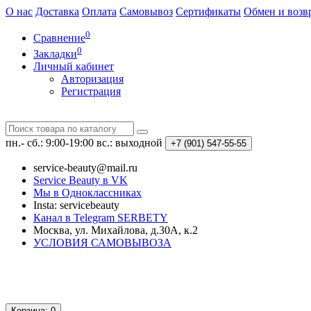
О нас
Доставка
Оплата
Самовывоз
Сертификаты
Обмен и возв
0
Сравнение
0
Закладки
Личный кабинет
Авторизация
Регистрация
пн.- сб.: 9:00-19:00
вс.: выходной
+7 (901)
547-55-55
service-beauty@mail.ru
Service Beauty в VK
Мы в Одноклассниках
Insta: servicebeauty
Канал в Telegram SERBETY
Москва, ул. Михайлова, д.30А, к.2
УСЛОВИЯ САМОВЫВОЗА
Корзина
: 0