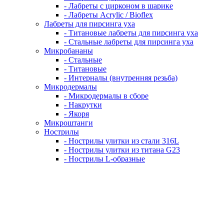
- Лабреты с цирконом в шарике
- Лабреты Acrylic / Bioflex
Лабреты для пирсинга уха
- Титановые лабреты для пирсинга уха
- Стальные лабреты для пирсинга уха
Микробананы
- Стальные
- Титановые
- Интерналы (внутренняя резьба)
Микродермалы
- Микродермалы в сборе
- Накрутки
- Якоря
Микроштанги
Нострилы
- Нострилы улитки из стали 316L
- Нострилы улитки из титана G23
- Нострилы L-образные