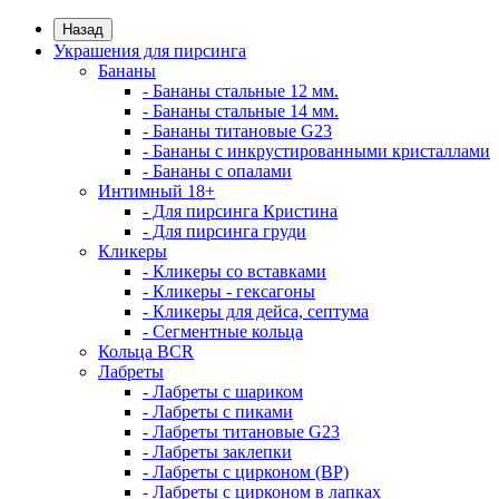
Назад
Украшения для пирсинга
Бананы
- Бананы стальные 12 мм.
- Бананы стальные 14 мм.
- Бананы титановые G23
- Бананы с инкрустированными кристаллами
- Бананы с опалами
Интимный 18+
- Для пирсинга Кристина
- Для пирсинга груди
Кликеры
- Кликеры со вставками
- Кликеры - гексагоны
- Кликеры для дейса, септума
- Сегментные кольца
Кольца BCR
Лабреты
- Лабреты с шариком
- Лабреты с пиками
- Лабреты титановые G23
- Лабреты заклепки
- Лабреты с цирконом (ВР)
- Лабреты с цирконом в лапках