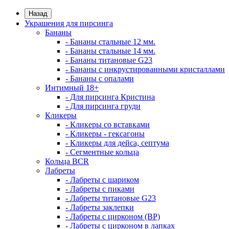
Назад
Украшения для пирсинга
Бананы
- Бананы стальные 12 мм.
- Бананы стальные 14 мм.
- Бананы титановые G23
- Бананы с инкрустированными кристаллами
- Бананы с опалами
Интимный 18+
- Для пирсинга Кристина
- Для пирсинга груди
Кликеры
- Кликеры со вставками
- Кликеры - гексагоны
- Кликеры для дейса, септума
- Сегментные кольца
Кольца BCR
Лабреты
- Лабреты с шариком
- Лабреты с пиками
- Лабреты титановые G23
- Лабреты заклепки
- Лабреты с цирконом (ВР)
- Лабреты с цирконом в лапках