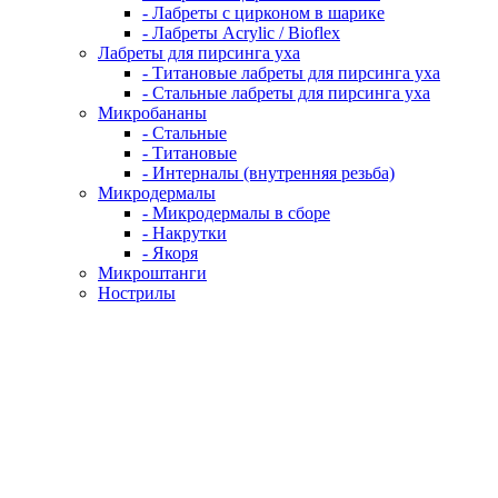
- Лабреты с цирконом в шарике
- Лабреты Acrylic / Bioflex
Лабреты для пирсинга уха
- Титановые лабреты для пирсинга уха
- Стальные лабреты для пирсинга уха
Микробананы
- Стальные
- Титановые
- Интерналы (внутренняя резьба)
Микродермалы
- Микродермалы в сборе
- Накрутки
- Якоря
Микроштанги
Нострилы