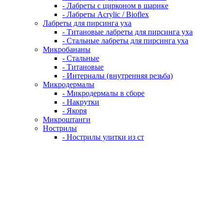
- Лабреты с цирконом в шарике
- Лабреты Acrylic / Bioflex
Лабреты для пирсинга уха
- Титановые лабреты для пирсинга уха
- Стальные лабреты для пирсинга уха
Микробананы
- Стальные
- Титановые
- Интерналы (внутренняя резьба)
Микродермалы
- Микродермалы в сборе
- Накрутки
- Якоря
Микроштанги
Нострилы
- Нострилы улитки из ст