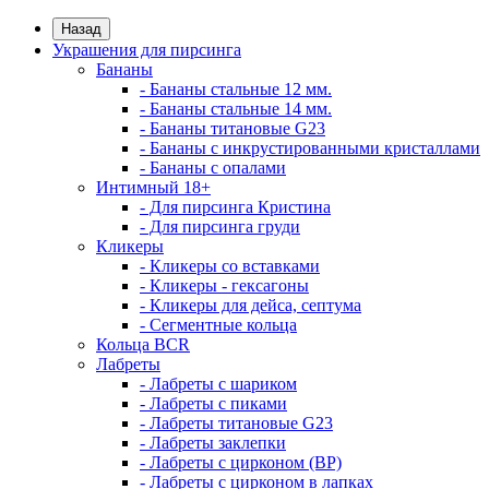
Назад
Украшения для пирсинга
Бананы
- Бананы стальные 12 мм.
- Бананы стальные 14 мм.
- Бананы титановые G23
- Бананы с инкрустированными кристаллами
- Бананы с опалами
Интимный 18+
- Для пирсинга Кристина
- Для пирсинга груди
Кликеры
- Кликеры со вставками
- Кликеры - гексагоны
- Кликеры для дейса, септума
- Сегментные кольца
Кольца BCR
Лабреты
- Лабреты с шариком
- Лабреты с пиками
- Лабреты титановые G23
- Лабреты заклепки
- Лабреты с цирконом (ВР)
- Лабреты с цирконом в лапках