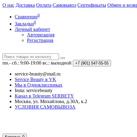
О нас
Доставка
Оплата
Самовывоз
Сертификаты
Обмен и возв
0
Сравнение
0
Закладки
Личный кабинет
Авторизация
Регистрация
пн.- сб.: 9:00-19:00
вс.: выходной
+7 (901)
547-55-55
service-beauty@mail.ru
Service Beauty в VK
Мы в Одноклассниках
Insta: servicebeauty
Канал в Telegram SERBETY
Москва, ул. Михайлова, д.30А, к.2
УСЛОВИЯ САМОВЫВОЗА
Корзина
: 0