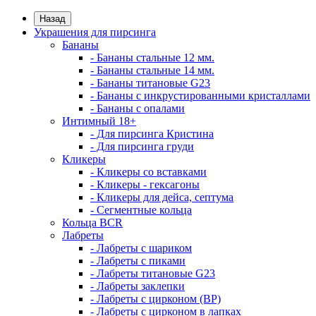
Назад
Украшения для пирсинга
Бананы
- Бананы стальные 12 мм.
- Бананы стальные 14 мм.
- Бананы титановые G23
- Бананы с инкрустированными кристаллами
- Бананы с опалами
Интимный 18+
- Для пирсинга Кристина
- Для пирсинга груди
Кликеры
- Кликеры со вставками
- Кликеры - гексагоны
- Кликеры для дейса, септума
- Сегментные кольца
Кольца BCR
Лабреты
- Лабреты с шариком
- Лабреты с пиками
- Лабреты титановые G23
- Лабреты заклепки
- Лабреты с цирконом (ВР)
- Лабреты с цирконом в лапках