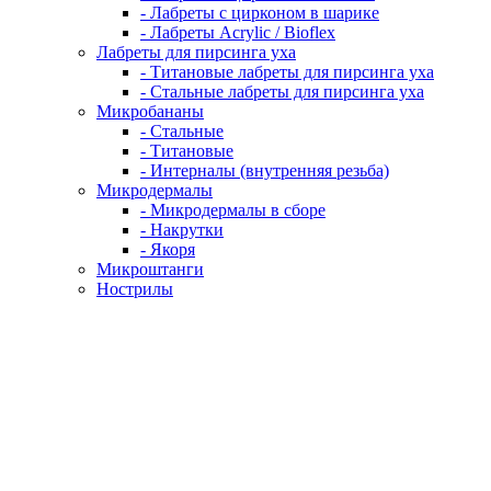
- Лабреты с цирконом в шарике
- Лабреты Acrylic / Bioflex
Лабреты для пирсинга уха
- Титановые лабреты для пирсинга уха
- Стальные лабреты для пирсинга уха
Микробананы
- Стальные
- Титановые
- Интерналы (внутренняя резьба)
Микродермалы
- Микродермалы в сборе
- Накрутки
- Якоря
Микроштанги
Нострилы