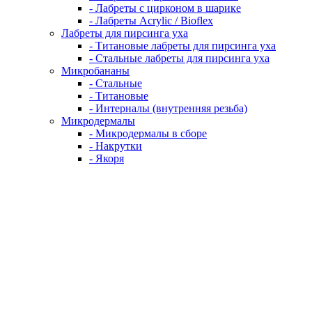
- Лабреты с цирконом в шарике
- Лабреты Acrylic / Bioflex
Лабреты для пирсинга уха
- Титановые лабреты для пирсинга уха
- Стальные лабреты для пирсинга уха
Микробананы
- Стальные
- Титановые
- Интерналы (внутренняя резьба)
Микродермалы
- Микродермалы в сборе
- Накрутки
- Якоря