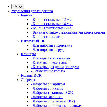
Назад
Украшения для пирсинга
Бананы
- Бананы стальные 12 мм.
- Бананы стальные 14 мм.
- Бананы титановые G23
- Бананы с инкрустированными кристаллами
- Бананы с опалами
Интимный 18+
- Для пирсинга Кристина
- Для пирсинга груди
Кликеры
- Кликеры со вставками
- Кликеры - гексагоны
- Кликеры для дейса, септума
- Сегментные кольца
Кольца BCR
Лабреты
- Лабреты с шариком
- Лабреты с пиками
- Лабреты титановые G23
- Лабреты заклепки
- Лабреты с цирконом (ВР)
- Лабреты с цирконом в лапках