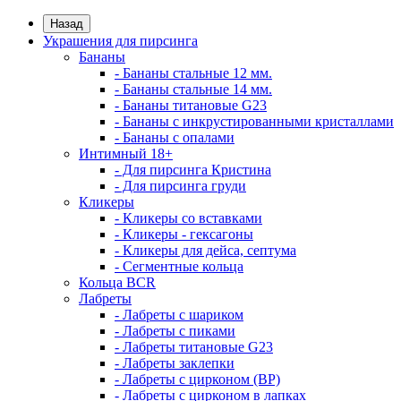
Назад
Украшения для пирсинга
Бананы
- Бананы стальные 12 мм.
- Бананы стальные 14 мм.
- Бананы титановые G23
- Бананы с инкрустированными кристаллами
- Бананы с опалами
Интимный 18+
- Для пирсинга Кристина
- Для пирсинга груди
Кликеры
- Кликеры со вставками
- Кликеры - гексагоны
- Кликеры для дейса, септума
- Сегментные кольца
Кольца BCR
Лабреты
- Лабреты с шариком
- Лабреты с пиками
- Лабреты титановые G23
- Лабреты заклепки
- Лабреты с цирконом (ВР)
- Лабреты с цирконом в лапках