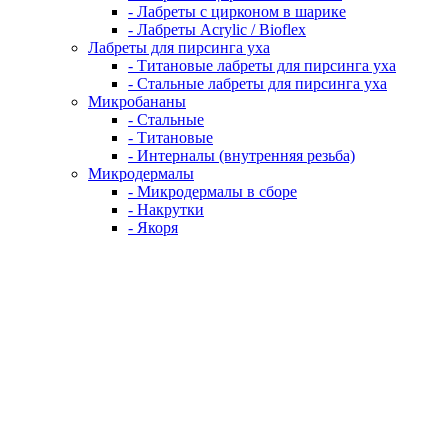
- Лабреты с цирконом в шарике
- Лабреты Acrylic / Bioflex
Лабреты для пирсинга уха
- Титановые лабреты для пирсинга уха
- Стальные лабреты для пирсинга уха
Микробананы
- Стальные
- Титановые
- Интерналы (внутренняя резьба)
Микродермалы
- Микродермалы в сборе
- Накрутки
- Якоря