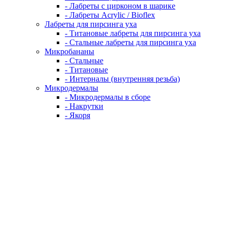
- Лабреты с цирконом в шарике
- Лабреты Acrylic / Bioflex
Лабреты для пирсинга уха
- Титановые лабреты для пирсинга уха
- Стальные лабреты для пирсинга уха
Микробананы
- Стальные
- Титановые
- Интерналы (внутренняя резьба)
Микродермалы
- Микродермалы в сборе
- Накрутки
- Якоря