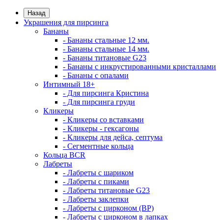
Назад
Украшения для пирсинга
Бананы
- Бананы стальные 12 мм.
- Бананы стальные 14 мм.
- Бананы титановые G23
- Бананы с инкрустированными кристаллами
- Бананы с опалами
Интимный 18+
- Для пирсинга Кристина
- Для пирсинга груди
Кликеры
- Кликеры со вставками
- Кликеры - гексагоны
- Кликеры для дейса, септума
- Сегментные кольца
Кольца BCR
Лабреты
- Лабреты с шариком
- Лабреты с пиками
- Лабреты титановые G23
- Лабреты заклепки
- Лабреты с цирконом (ВР)
- Лабреты с цирконом в лапках