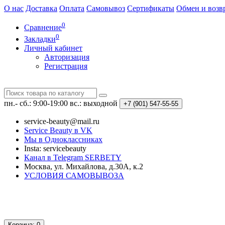
О нас
Доставка
Оплата
Самовывоз
Сертификаты
Обмен и возв
0
Сравнение
0
Закладки
Личный кабинет
Авторизация
Регистрация
пн.- сб.: 9:00-19:00
вс.: выходной
+7 (901)
547-55-55
service-beauty@mail.ru
Service Beauty в VK
Мы в Одноклассниках
Insta: servicebeauty
Канал в Telegram SERBETY
Москва, ул. Михайлова, д.30А, к.2
УСЛОВИЯ САМОВЫВОЗА
Корзина
: 0