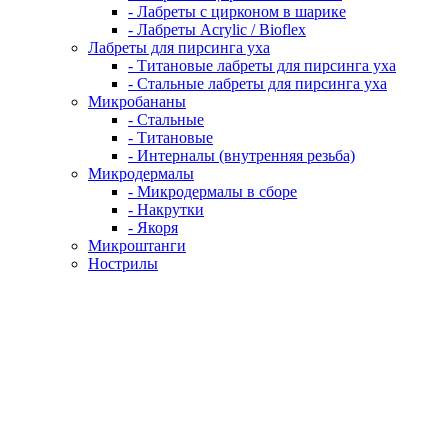
- Лабреты с цирконом в шарике
- Лабреты Acrylic / Bioflex
Лабреты для пирсинга уха
- Титановые лабреты для пирсинга уха
- Стальные лабреты для пирсинга уха
Микробананы
- Стальные
- Титановые
- Интерналы (внутренняя резьба)
Микродермалы
- Микродермалы в сборе
- Накрутки
- Якоря
Микроштанги
Нострилы