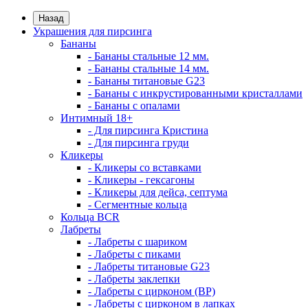
Назад
Украшения для пирсинга
Бананы
- Бананы стальные 12 мм.
- Бананы стальные 14 мм.
- Бананы титановые G23
- Бананы с инкрустированными кристаллами
- Бананы с опалами
Интимный 18+
- Для пирсинга Кристина
- Для пирсинга груди
Кликеры
- Кликеры со вставками
- Кликеры - гексагоны
- Кликеры для дейса, септума
- Сегментные кольца
Кольца BCR
Лабреты
- Лабреты с шариком
- Лабреты с пиками
- Лабреты титановые G23
- Лабреты заклепки
- Лабреты с цирконом (ВР)
- Лабреты с цирконом в лапках