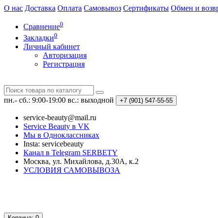
О нас
Доставка
Оплата
Самовывоз
Сертификаты
Обмен и возв
0
Сравнение
0
Закладки
Личный кабинет
Авторизация
Регистрация
пн.- сб.: 9:00-19:00
вс.: выходной
+7 (901)
547-55-55
service-beauty@mail.ru
Service Beauty в VK
Мы в Одноклассниках
Insta: servicebeauty
Канал в Telegram SERBETY
Москва, ул. Михайлова, д.30А, к.2
УСЛОВИЯ САМОВЫВОЗА
Корзина
: 0