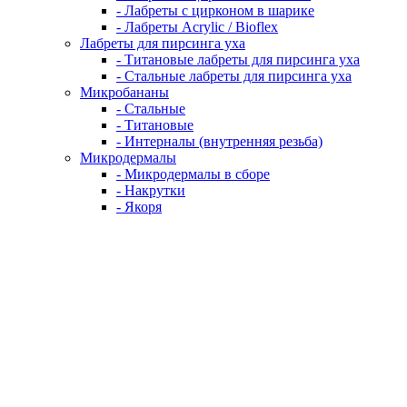
- Лабреты с цирконом в шарике
- Лабреты Acrylic / Bioflex
Лабреты для пирсинга уха
- Титановые лабреты для пирсинга уха
- Стальные лабреты для пирсинга уха
Микробананы
- Стальные
- Титановые
- Интерналы (внутренняя резьба)
Микродермалы
- Микродермалы в сборе
- Накрутки
- Якоря