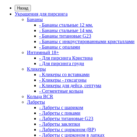
Назад
Украшения для пирсинга
Бананы
- Бананы стальные 12 мм.
- Бананы стальные 14 мм.
- Бананы титановые G23
- Бананы с инкрустированными кристаллами
- Бананы с опалами
Интимный 18+
- Для пирсинга Кристина
- Для пирсинга груди
Кликеры
- Кликеры со вставками
- Кликеры - гексагоны
- Кликеры для дейса, септума
- Сегментные кольца
Кольца BCR
Лабреты
- Лабреты с шариком
- Лабреты с пиками
- Лабреты титановые G23
- Лабреты заклепки
- Лабреты с цирконом (ВР)
- Лабреты с цирконом в лапках