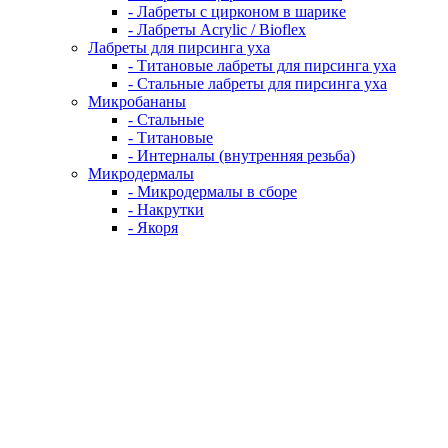
- Лабреты с цирконом в шарике
- Лабреты Acrylic / Bioflex
Лабреты для пирсинга уха
- Титановые лабреты для пирсинга уха
- Стальные лабреты для пирсинга уха
Микробананы
- Стальные
- Титановые
- Интерналы (внутренняя резьба)
Микродермалы
- Микродермалы в сборе
- Накрутки
- Якоря