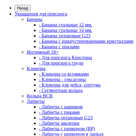
Назад
Украшения для пирсинга
Бананы
- Бананы стальные 12 мм.
- Бананы стальные 14 мм.
- Бананы титановые G23
- Бананы с инкрустированными кристаллами
- Бананы с опалами
Интимный 18+
- Для пирсинга Кристина
- Для пирсинга груди
Кликеры
- Кликеры со вставками
- Кликеры - гексагоны
- Кликеры для дейса, септума
- Сегментные кольца
Кольца BCR
Лабреты
- Лабреты с шариком
- Лабреты с пиками
- Лабреты титановые G23
- Лабреты заклепки
- Лабреты с цирконом (ВР)
- Лабреты с цирконом в лапках