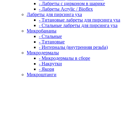
- Лабреты с цирконом в шарике
- Лабреты Acrylic / Bioflex
Лабреты для пирсинга уха
- Титановые лабреты для пирсинга уха
- Стальные лабреты для пирсинга уха
Микробананы
- Стальные
- Титановые
- Интерналы (внутренняя резьба)
Микродермалы
- Микродермалы в сборе
- Накрутки
- Якоря
Микроштанги