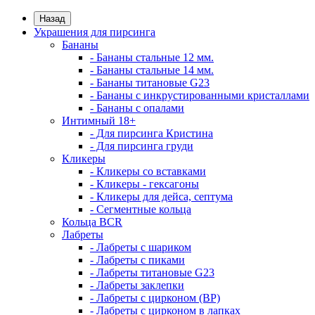
Назад
Украшения для пирсинга
Бананы
- Бананы стальные 12 мм.
- Бананы стальные 14 мм.
- Бананы титановые G23
- Бананы с инкрустированными кристаллами
- Бананы с опалами
Интимный 18+
- Для пирсинга Кристина
- Для пирсинга груди
Кликеры
- Кликеры со вставками
- Кликеры - гексагоны
- Кликеры для дейса, септума
- Сегментные кольца
Кольца BCR
Лабреты
- Лабреты с шариком
- Лабреты с пиками
- Лабреты титановые G23
- Лабреты заклепки
- Лабреты с цирконом (ВР)
- Лабреты с цирконом в лапках