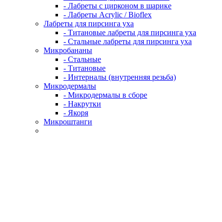
- Лабреты с цирконом в шарике
- Лабреты Acrylic / Bioflex
Лабреты для пирсинга уха
- Титановые лабреты для пирсинга уха
- Стальные лабреты для пирсинга уха
Микробананы
- Стальные
- Титановые
- Интерналы (внутренняя резьба)
Микродермалы
- Микродермалы в сборе
- Накрутки
- Якоря
Микроштанги