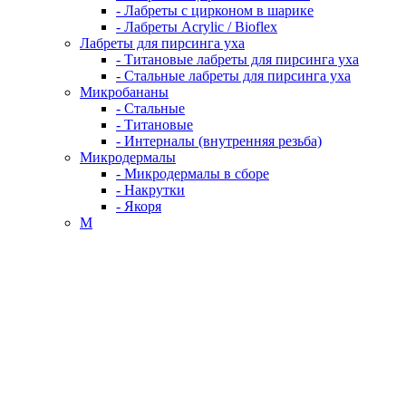
- Лабреты с цирконом в шарике
- Лабреты Acrylic / Bioflex
Лабреты для пирсинга уха
- Титановые лабреты для пирсинга уха
- Стальные лабреты для пирсинга уха
Микробананы
- Стальные
- Титановые
- Интерналы (внутренняя резьба)
Микродермалы
- Микродермалы в сборе
- Накрутки
- Якоря
М