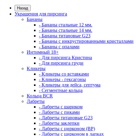
Назад
Украшения для пирсинга
Бананы
- Бананы стальные 12 мм.
- Бананы стальные 14 мм.
- Бананы титановые G23
- Бананы с инкрустированными кристаллами
- Бананы с опалами
Интимный 18+
- Для пирсинга Кристина
- Для пирсинга груди
Кликеры
- Кликеры со вставками
- Кликеры - гексагоны
- Кликеры для дейса, септума
- Сегментные кольца
Кольца BCR
Лабреты
- Лабреты с шариком
- Лабреты с пиками
- Лабреты титановые G23
- Лабреты заклепки
- Лабреты с цирконом (ВР)
- Лабреты с цирконом в лапках