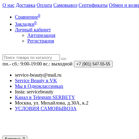
О нас
Доставка
Оплата
Самовывоз
Сертификаты
Обмен и возв
0
Сравнение
0
Закладки
Личный кабинет
Авторизация
Регистрация
пн.- сб.: 9:00-19:00
вс.: выходной
+7 (901)
547-55-55
service-beauty@mail.ru
Service Beauty в VK
Мы в Одноклассниках
Insta: servicebeauty
Канал в Telegram SERBETY
Москва, ул. Михайлова, д.30А, к.2
УСЛОВИЯ САМОВЫВОЗА
Корзина
: 0