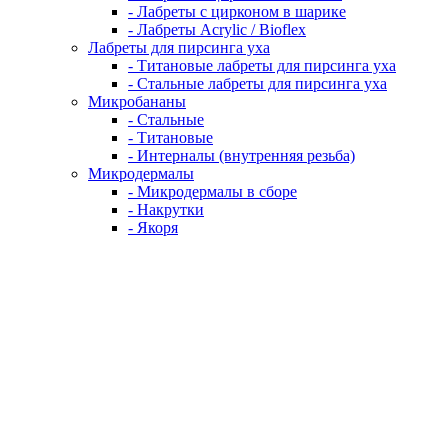
- Лабреты с цирконом в шарике
- Лабреты Acrylic / Bioflex
Лабреты для пирсинга уха
- Титановые лабреты для пирсинга уха
- Стальные лабреты для пирсинга уха
Микробананы
- Стальные
- Титановые
- Интерналы (внутренняя резьба)
Микродермалы
- Микродермалы в сборе
- Накрутки
- Якоря