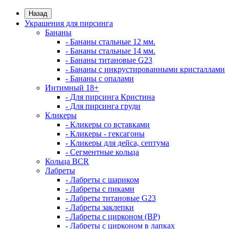
Назад
Украшения для пирсинга
Бананы
- Бананы стальные 12 мм.
- Бананы стальные 14 мм.
- Бананы титановые G23
- Бананы с инкрустированными кристаллами
- Бананы с опалами
Интимный 18+
- Для пирсинга Кристина
- Для пирсинга груди
Кликеры
- Кликеры со вставками
- Кликеры - гексагоны
- Кликеры для дейса, септума
- Сегментные кольца
Кольца BCR
Лабреты
- Лабреты с шариком
- Лабреты с пиками
- Лабреты титановые G23
- Лабреты заклепки
- Лабреты с цирконом (ВР)
- Лабреты с цирконом в лапках