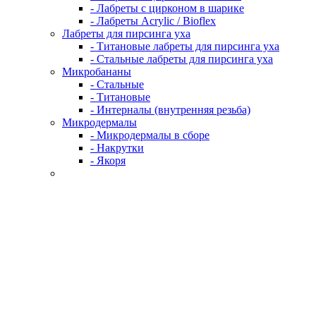
- Лабреты с цирконом в шарике
- Лабреты Acrylic / Bioflex
Лабреты для пирсинга уха
- Титановые лабреты для пирсинга уха
- Стальные лабреты для пирсинга уха
Микробананы
- Стальные
- Титановые
- Интерналы (внутренняя резьба)
Микродермалы
- Микродермалы в сборе
- Накрутки
- Якоря