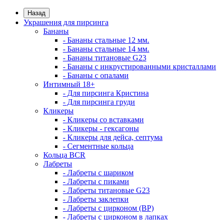
Назад
Украшения для пирсинга
Бананы
- Бананы стальные 12 мм.
- Бананы стальные 14 мм.
- Бананы титановые G23
- Бананы с инкрустированными кристаллами
- Бананы с опалами
Интимный 18+
- Для пирсинга Кристина
- Для пирсинга груди
Кликеры
- Кликеры со вставками
- Кликеры - гексагоны
- Кликеры для дейса, септума
- Сегментные кольца
Кольца BCR
Лабреты
- Лабреты с шариком
- Лабреты с пиками
- Лабреты титановые G23
- Лабреты заклепки
- Лабреты с цирконом (ВР)
- Лабреты с цирконом в лапках