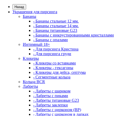
Назад
Украшения для пирсинга
Бананы
- Бананы стальные 12 мм.
- Бананы стальные 14 мм.
- Бананы титановые G23
- Бананы с инкрустированными кристаллами
- Бананы с опалами
Интимный 18+
- Для пирсинга Кристина
- Для пирсинга груди
Кликеры
- Кликеры со вставками
- Кликеры - гексагоны
- Кликеры для дейса, септума
- Сегментные кольца
Кольца BCR
Лабреты
- Лабреты с шариком
- Лабреты с пиками
- Лабреты титановые G23
- Лабреты заклепки
- Лабреты с цирконом (ВР)
- Лабреты с цирконом в лапках