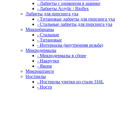
- Лабреты с цирконом в шарике
- Лабреты Acrylic / Bioflex
Лабреты для пирсинга уха
- Титановые лабреты для пирсинга уха
- Стальные лабреты для пирсинга уха
Микробананы
- Стальные
- Титановые
- Интерналы (внутренняя резьба)
Микродермалы
- Микродермалы в сборе
- Накрутки
- Якоря
Микроштанги
Нострилы
- Нострилы улитки из стали 316L
- Ностр