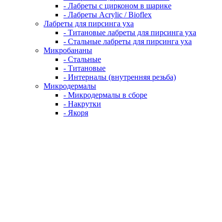
- Лабреты с цирконом в шарике
- Лабреты Acrylic / Bioflex
Лабреты для пирсинга уха
- Титановые лабреты для пирсинга уха
- Стальные лабреты для пирсинга уха
Микробананы
- Стальные
- Титановые
- Интерналы (внутренняя резьба)
Микродермалы
- Микродермалы в сборе
- Накрутки
- Якоря