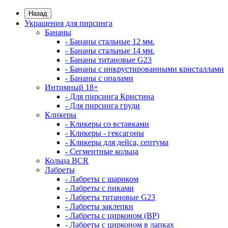
Назад
Украшения для пирсинга
Бананы
- Бананы стальные 12 мм.
- Бананы стальные 14 мм.
- Бананы титановые G23
- Бананы с инкрустированными кристаллами
- Бананы с опалами
Интимный 18+
- Для пирсинга Кристина
- Для пирсинга груди
Кликеры
- Кликеры со вставками
- Кликеры - гексагоны
- Кликеры для дейса, септума
- Сегментные кольца
Кольца BCR
Лабреты
- Лабреты с шариком
- Лабреты с пиками
- Лабреты титановые G23
- Лабреты заклепки
- Лабреты с цирконом (ВР)
- Лабреты с цирконом в лапках