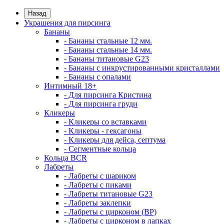
Назад
Украшения для пирсинга
Бананы
- Бананы стальные 12 мм.
- Бананы стальные 14 мм.
- Бананы титановые G23
- Бананы с инкрустированными кристаллами
- Бананы с опалами
Интимный 18+
- Для пирсинга Кристина
- Для пирсинга груди
Кликеры
- Кликеры со вставками
- Кликеры - гексагоны
- Кликеры для дейса, септума
- Сегментные кольца
Кольца BCR
Лабреты
- Лабреты с шариком
- Лабреты с пиками
- Лабреты титановые G23
- Лабреты заклепки
- Лабреты с цирконом (ВР)
- Лабреты с цирконом в лапках