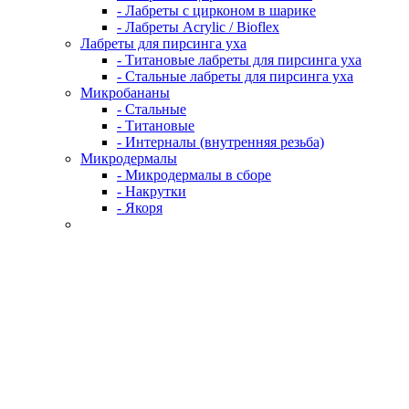
- Лабреты с цирконом в шарике
- Лабреты Acrylic / Bioflex
Лабреты для пирсинга уха
- Титановые лабреты для пирсинга уха
- Стальные лабреты для пирсинга уха
Микробананы
- Стальные
- Титановые
- Интерналы (внутренняя резьба)
Микродермалы
- Микродермалы в сборе
- Накрутки
- Якоря