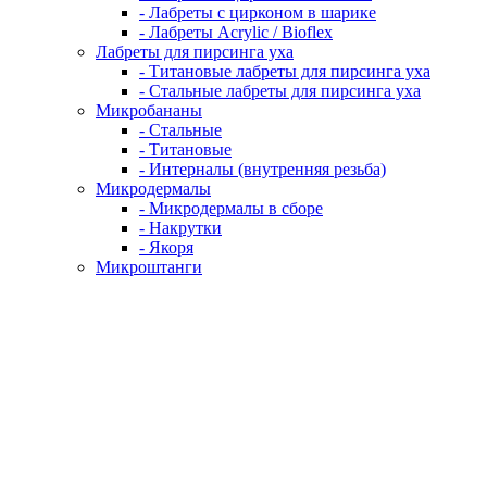
- Лабреты с цирконом в шарике
- Лабреты Acrylic / Bioflex
Лабреты для пирсинга уха
- Титановые лабреты для пирсинга уха
- Стальные лабреты для пирсинга уха
Микробананы
- Стальные
- Титановые
- Интерналы (внутренняя резьба)
Микродермалы
- Микродермалы в сборе
- Накрутки
- Якоря
Микроштанги