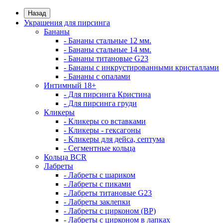
Назад
Украшения для пирсинга
Бананы
- Бананы стальные 12 мм.
- Бананы стальные 14 мм.
- Бананы титановые G23
- Бананы с инкрустированными кристаллами
- Бананы с опалами
Интимный 18+
- Для пирсинга Кристина
- Для пирсинга груди
Кликеры
- Кликеры со вставками
- Кликеры - гексагоны
- Кликеры для дейса, септума
- Сегментные кольца
Кольца BCR
Лабреты
- Лабреты с шариком
- Лабреты с пиками
- Лабреты титановые G23
- Лабреты заклепки
- Лабреты с цирконом (ВР)
- Лабреты с цирконом в лапках