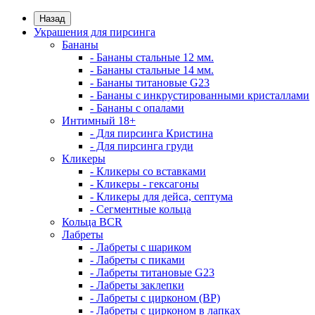
Назад
Украшения для пирсинга
Бананы
- Бананы стальные 12 мм.
- Бананы стальные 14 мм.
- Бананы титановые G23
- Бананы с инкрустированными кристаллами
- Бананы с опалами
Интимный 18+
- Для пирсинга Кристина
- Для пирсинга груди
Кликеры
- Кликеры со вставками
- Кликеры - гексагоны
- Кликеры для дейса, септума
- Сегментные кольца
Кольца BCR
Лабреты
- Лабреты с шариком
- Лабреты с пиками
- Лабреты титановые G23
- Лабреты заклепки
- Лабреты с цирконом (ВР)
- Лабреты с цирконом в лапках