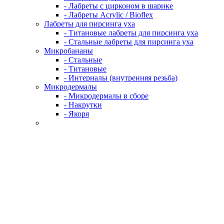
- Лабреты с цирконом в шарике
- Лабреты Acrylic / Bioflex
Лабреты для пирсинга уха
- Титановые лабреты для пирсинга уха
- Стальные лабреты для пирсинга уха
Микробананы
- Стальные
- Титановые
- Интерналы (внутренняя резьба)
Микродермалы
- Микродермалы в сборе
- Накрутки
- Якоря