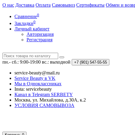
О нас
Доставка
Оплата
Самовывоз
Сертификаты
Обмен и возв
0
Сравнение
0
Закладки
Личный кабинет
Авторизация
Регистрация
пн.- сб.: 9:00-19:00
вс.: выходной
+7 (901)
547-55-55
service-beauty@mail.ru
Service Beauty в VK
Мы в Одноклассниках
Insta: servicebeauty
Канал в Telegram SERBETY
Москва, ул. Михайлова, д.30А, к.2
УСЛОВИЯ САМОВЫВОЗА
Корзина
: 0