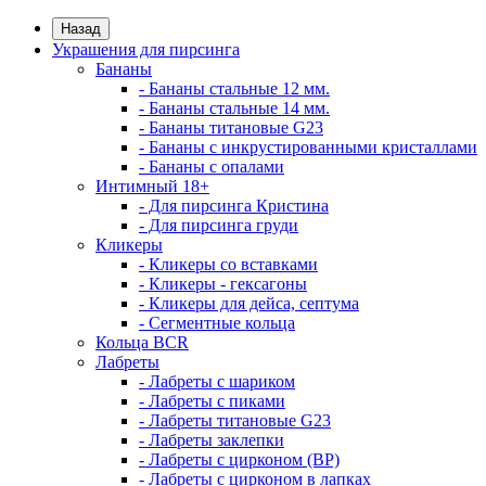
Назад
Украшения для пирсинга
Бананы
- Бананы стальные 12 мм.
- Бананы стальные 14 мм.
- Бананы титановые G23
- Бананы с инкрустированными кристаллами
- Бананы с опалами
Интимный 18+
- Для пирсинга Кристина
- Для пирсинга груди
Кликеры
- Кликеры со вставками
- Кликеры - гексагоны
- Кликеры для дейса, септума
- Сегментные кольца
Кольца BCR
Лабреты
- Лабреты с шариком
- Лабреты с пиками
- Лабреты титановые G23
- Лабреты заклепки
- Лабреты с цирконом (ВР)
- Лабреты с цирконом в лапках