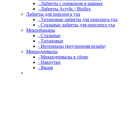
- Лабреты с цирконом в шарике
- Лабреты Acrylic / Bioflex
Лабреты для пирсинга уха
- Титановые лабреты для пирсинга уха
- Стальные лабреты для пирсинга уха
Микробананы
- Стальные
- Титановые
- Интерналы (внутренняя резьба)
Микродермалы
- Микродермалы в сборе
- Накрутки
- Якоря