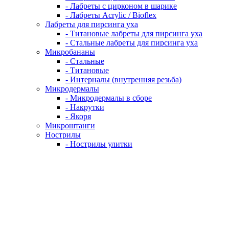
- Лабреты с цирконом в шарике
- Лабреты Acrylic / Bioflex
Лабреты для пирсинга уха
- Титановые лабреты для пирсинга уха
- Стальные лабреты для пирсинга уха
Микробананы
- Стальные
- Титановые
- Интерналы (внутренняя резьба)
Микродермалы
- Микродермалы в сборе
- Накрутки
- Якоря
Микроштанги
Нострилы
- Нострилы улитки