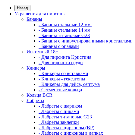
Назад
Украшения для пирсинга
Бананы
- Бананы стальные 12 мм.
- Бананы стальные 14 мм.
- Бананы титановые G23
- Бананы с инкрустированными кристаллами
- Бананы с опалами
Интимный 18+
- Для пирсинга Кристина
- Для пирсинга груди
Кликеры
- Кликеры со вставками
- Кликеры - гексагоны
- Кликеры для дейса, септума
- Сегментные кольца
Кольца BCR
Лабреты
- Лабреты с шариком
- Лабреты с пиками
- Лабреты титановые G23
- Лабреты заклепки
- Лабреты с цирконом (ВР)
- Лабреты с цирконом в лапках