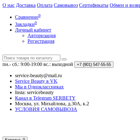
О нас
Доставка
Оплата
Самовывоз
Сертификаты
Обмен и возв
0
Сравнение
0
Закладки
Личный кабинет
Авторизация
Регистрация
пн.- сб.: 9:00-19:00
вс.: выходной
+7 (901)
547-55-55
service-beauty@mail.ru
Service Beauty в VK
Мы в Одноклассниках
Insta: servicebeauty
Канал в Telegram SERBETY
Москва, ул. Михайлова, д.30А, к.2
УСЛОВИЯ САМОВЫВОЗА
Корзина
: 0