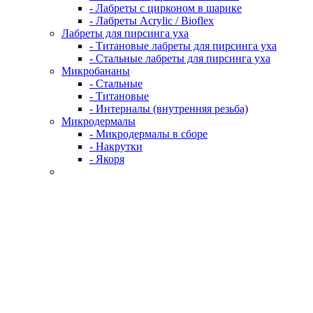
- Лабреты с цирконом в шарике
- Лабреты Acrylic / Bioflex
Лабреты для пирсинга уха
- Титановые лабреты для пирсинга уха
- Стальные лабреты для пирсинга уха
Микробананы
- Стальные
- Титановые
- Интерналы (внутренняя резьба)
Микродермалы
- Микродермалы в сборе
- Накрутки
- Якоря