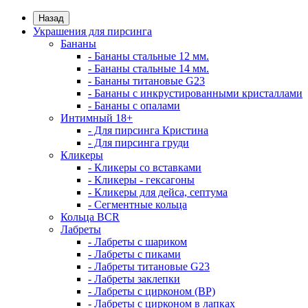
Назад
Украшения для пирсинга
Бананы
- Бананы стальные 12 мм.
- Бананы стальные 14 мм.
- Бананы титановые G23
- Бананы с инкрустированными кристаллами
- Бананы с опалами
Интимный 18+
- Для пирсинга Кристина
- Для пирсинга груди
Кликеры
- Кликеры со вставками
- Кликеры - гексагоны
- Кликеры для дейса, септума
- Сегментные кольца
Кольца BCR
Лабреты
- Лабреты с шариком
- Лабреты с пиками
- Лабреты титановые G23
- Лабреты заклепки
- Лабреты с цирконом (ВР)
- Лабреты с цирконом в лапках