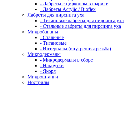
- Лабреты с цирконом в шарике
- Лабреты Acrylic / Bioflex
Лабреты для пирсинга уха
- Титановые лабреты для пирсинга уха
- Стальные лабреты для пирсинга уха
Микробананы
- Стальные
- Титановые
- Интерналы (внутренняя резьба)
Микродермалы
- Микродермалы в сборе
- Накрутки
- Якоря
Микроштанги
Нострилы