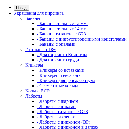
Назад
Украшения для пирсинга
Бананы
- Бананы стальные 12 мм.
- Бананы стальные 14 мм.
- Бананы титановые G23
- Бананы с инкрустированными кристаллами
- Бананы с опалами
Интимный 18+
- Для пирсинга Кристина
- Для пирсинга груди
Кликеры
- Кликеры со вставками
- Кликеры - гексагоны
- Кликеры для дейса, септума
- Сегментные кольца
Кольца BCR
Лабреты
- Лабреты с шариком
- Лабреты с пиками
- Лабреты титановые G23
- Лабреты заклепки
- Лабреты с цирконом (ВР)
- Лабреты с цирконом в лапках