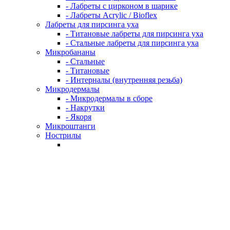
- Лабреты с цирконом в шарике
- Лабреты Acrylic / Bioflex
Лабреты для пирсинга уха
- Титановые лабреты для пирсинга уха
- Стальные лабреты для пирсинга уха
Микробананы
- Стальные
- Титановые
- Интерналы (внутренняя резьба)
Микродермалы
- Микродермалы в сборе
- Накрутки
- Якоря
Микроштанги
Нострилы