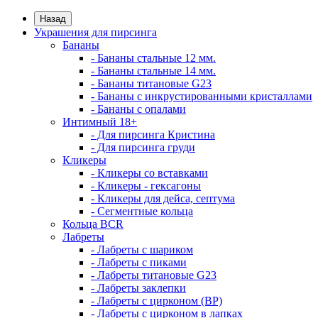
Назад
Украшения для пирсинга
Бананы
- Бананы стальные 12 мм.
- Бананы стальные 14 мм.
- Бананы титановые G23
- Бананы с инкрустированными кристаллами
- Бананы с опалами
Интимный 18+
- Для пирсинга Кристина
- Для пирсинга груди
Кликеры
- Кликеры со вставками
- Кликеры - гексагоны
- Кликеры для дейса, септума
- Сегментные кольца
Кольца BCR
Лабреты
- Лабреты с шариком
- Лабреты с пиками
- Лабреты титановые G23
- Лабреты заклепки
- Лабреты с цирконом (ВР)
- Лабреты с цирконом в лапках