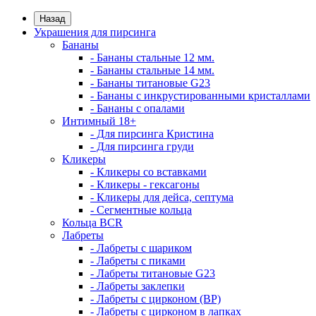
Назад
Украшения для пирсинга
Бананы
- Бананы стальные 12 мм.
- Бананы стальные 14 мм.
- Бананы титановые G23
- Бананы с инкрустированными кристаллами
- Бананы с опалами
Интимный 18+
- Для пирсинга Кристина
- Для пирсинга груди
Кликеры
- Кликеры со вставками
- Кликеры - гексагоны
- Кликеры для дейса, септума
- Сегментные кольца
Кольца BCR
Лабреты
- Лабреты с шариком
- Лабреты с пиками
- Лабреты титановые G23
- Лабреты заклепки
- Лабреты с цирконом (ВР)
- Лабреты с цирконом в лапках