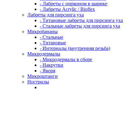
- Лабреты с цирконом в шарике
- Лабреты Acrylic / Bioflex
Лабреты для пирсинга уха
- Титановые лабреты для пирсинга уха
- Стальные лабреты для пирсинга уха
Микробананы
- Стальные
- Титановые
- Интерналы (внутренняя резьба)
Микродермалы
- Микродермалы в сборе
- Накрутки
- Якоря
Микроштанги
Нострилы