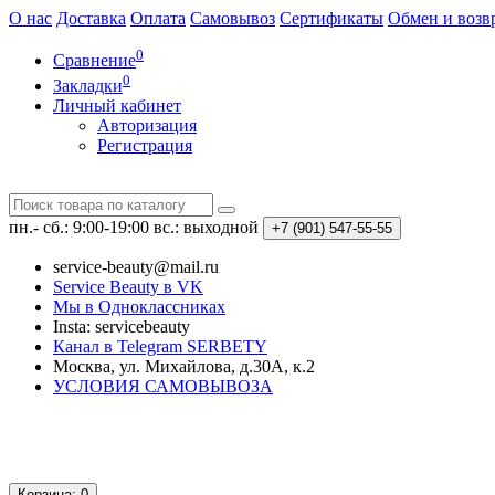
О нас
Доставка
Оплата
Самовывоз
Сертификаты
Обмен и возв
0
Сравнение
0
Закладки
Личный кабинет
Авторизация
Регистрация
пн.- сб.: 9:00-19:00
вс.: выходной
+7 (901)
547-55-55
service-beauty@mail.ru
Service Beauty в VK
Мы в Одноклассниках
Insta: servicebeauty
Канал в Telegram SERBETY
Москва, ул. Михайлова, д.30А, к.2
УСЛОВИЯ САМОВЫВОЗА
Корзина
: 0