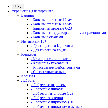
Назад
Украшения для пирсинга
Бананы
- Бананы стальные 12 мм.
- Бананы стальные 14 мм.
- Бананы титановые G23
- Бананы с инкрустированными кристаллами
- Бананы с опалами
Интимный 18+
- Для пирсинга Кристина
- Для пирсинга груди
Кликеры
- Кликеры со вставками
- Кликеры - гексагоны
- Кликеры для дейса, септума
- Сегментные кольца
Кольца BCR
Лабреты
- Лабреты с шариком
- Лабреты с пиками
- Лабреты титановые G23
- Лабреты заклепки
- Лабреты с цирконом (ВР)
- Лабреты с цирконом в лапках