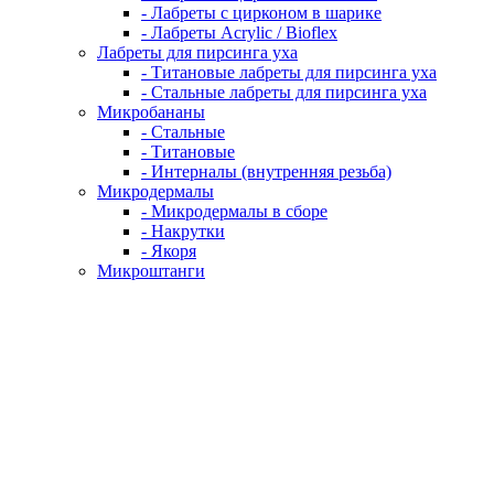
- Лабреты с цирконом в шарике
- Лабреты Acrylic / Bioflex
Лабреты для пирсинга уха
- Титановые лабреты для пирсинга уха
- Стальные лабреты для пирсинга уха
Микробананы
- Стальные
- Титановые
- Интерналы (внутренняя резьба)
Микродермалы
- Микродермалы в сборе
- Накрутки
- Якоря
Микроштанги