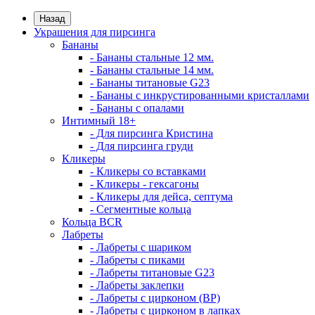
Назад
Украшения для пирсинга
Бананы
- Бананы стальные 12 мм.
- Бананы стальные 14 мм.
- Бананы титановые G23
- Бананы с инкрустированными кристаллами
- Бананы с опалами
Интимный 18+
- Для пирсинга Кристина
- Для пирсинга груди
Кликеры
- Кликеры со вставками
- Кликеры - гексагоны
- Кликеры для дейса, септума
- Сегментные кольца
Кольца BCR
Лабреты
- Лабреты с шариком
- Лабреты с пиками
- Лабреты титановые G23
- Лабреты заклепки
- Лабреты с цирконом (ВР)
- Лабреты с цирконом в лапках