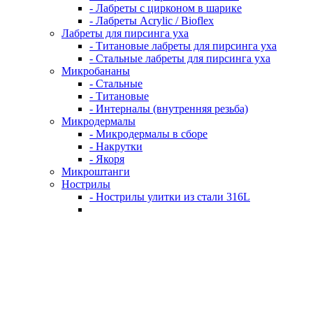
- Лабреты с цирконом в шарике
- Лабреты Acrylic / Bioflex
Лабреты для пирсинга уха
- Титановые лабреты для пирсинга уха
- Стальные лабреты для пирсинга уха
Микробананы
- Стальные
- Титановые
- Интерналы (внутренняя резьба)
Микродермалы
- Микродермалы в сборе
- Накрутки
- Якоря
Микроштанги
Нострилы
- Нострилы улитки из стали 316L