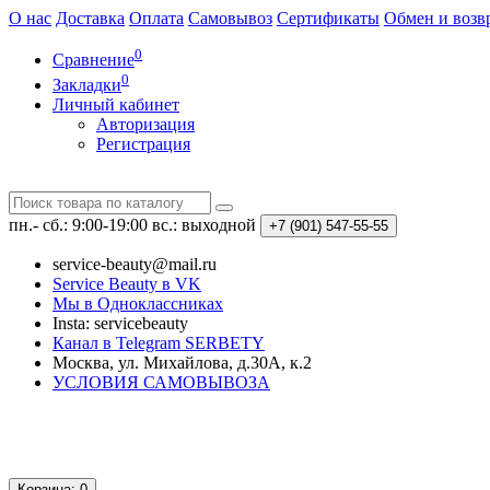
О нас
Доставка
Оплата
Самовывоз
Сертификаты
Обмен и возв
0
Сравнение
0
Закладки
Личный кабинет
Авторизация
Регистрация
пн.- сб.: 9:00-19:00
вс.: выходной
+7 (901)
547-55-55
service-beauty@mail.ru
Service Beauty в VK
Мы в Одноклассниках
Insta: servicebeauty
Канал в Telegram SERBETY
Москва, ул. Михайлова, д.30А, к.2
УСЛОВИЯ САМОВЫВОЗА
Корзина
: 0