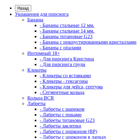
Назад
Украшения для пирсинга
Бананы
- Бананы стальные 12 мм.
- Бананы стальные 14 мм.
- Бананы титановые G23
- Бананы с инкрустированными кристаллами
- Бананы с опалами
Интимный 18+
- Для пирсинга Кристина
- Для пирсинга груди
Кликеры
- Кликеры со вставками
- Кликеры - гексагоны
- Кликеры для дейса, септума
- Сегментные кольца
Кольца BCR
Лабреты
- Лабреты с шариком
- Лабреты с пиками
- Лабреты титановые G23
- Лабреты заклепки
- Лабреты с цирконом (ВР)
- Лабреты с цирконом в лапках