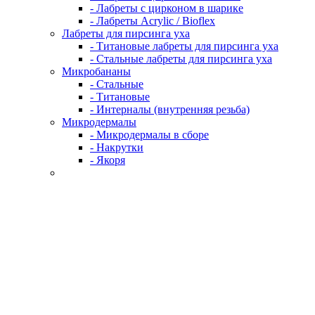
- Лабреты с цирконом в шарике
- Лабреты Acrylic / Bioflex
Лабреты для пирсинга уха
- Титановые лабреты для пирсинга уха
- Стальные лабреты для пирсинга уха
Микробананы
- Стальные
- Титановые
- Интерналы (внутренняя резьба)
Микродермалы
- Микродермалы в сборе
- Накрутки
- Якоря